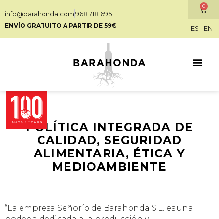
0
info@barahonda.com
968 718 696
ENVÍO GRATUITO A PARTIR DE 59€
ES
EN
POLÍTICA INTEGRADA DE
CALIDAD, SEGURIDAD
ALIMENTARIA, ÉTICA Y
MEDIOAMBIENTE
“La empresa Señorío de Barahonda S.L. es una
bodega dedicada a la producción y