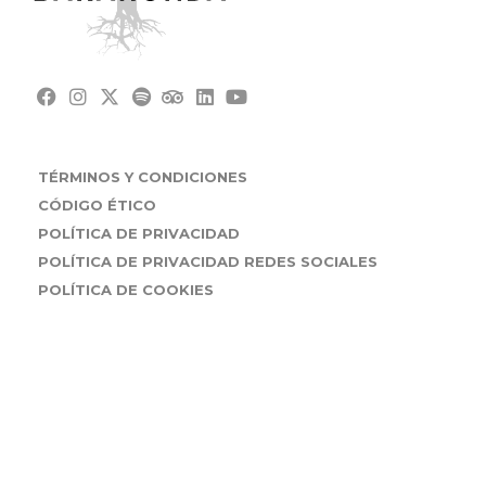
TÉRMINOS Y CONDICIONES
CÓDIGO ÉTICO
POLÍTICA DE PRIVACIDAD
POLÍTICA DE PRIVACIDAD REDES SOCIALES
RESERVA
REGALA
POLÍTICA DE COOKIES
AVISO LEGAL
MEMORIA SOSTENIBILIDAD 2025
POLÍTICA INTEGRADA DE CALIDAD, SEGURIDAD
ALIMENTARIA, ÉTICA Y MEDIOAMBIENTE
DESEMPEÑO AMBIENTAL
CONTACTO