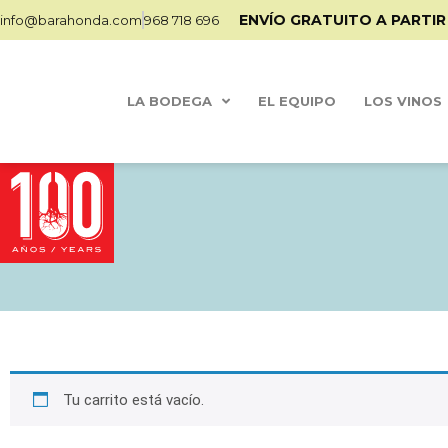
ENVÍO GRATUITO A PARTIR
info@barahonda.com
968 718 696
LA BODEGA
EL EQUIPO
LOS VINOS
Tu carrito está vacío.