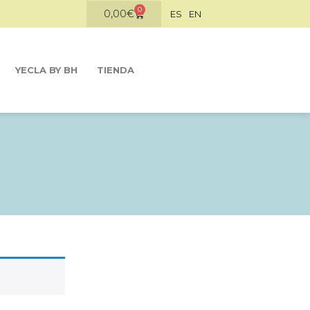
0
0,00
€
ES
EN
YECLA BY BH
TIENDA