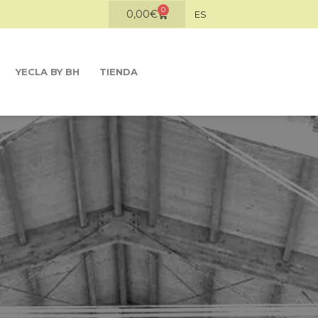
0
0,00
€
ES
YECLA BY BH
TIENDA