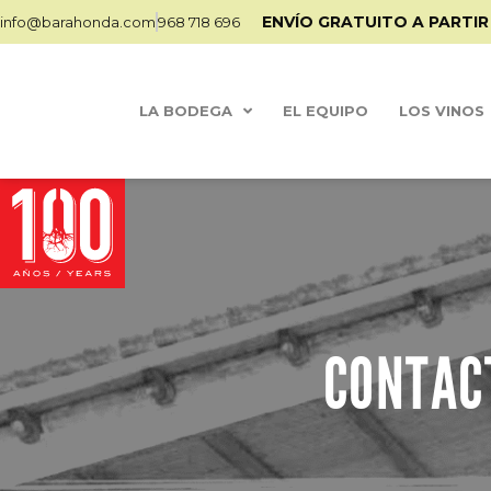
ENVÍO GRATUITO A PARTIR
info@barahonda.com
968 718 696
LA BODEGA
EL EQUIPO
LOS VINOS
CONTAC