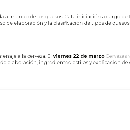
da al mundo de los quesos. Cata iniciación a cargo de
eso de elaboración y la clasificación de tipos de quesos
naje a la cerveza. El
viernes 22 de marzo
Cervezas 
de elaboración, ingredientes, estilos y explicación de
04
. Las plazas son limitadas y todos los cursos y taller