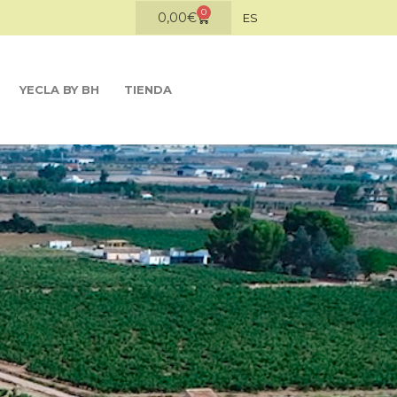
0
0,00
€
ES
YECLA BY BH
TIENDA