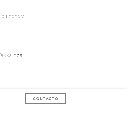
La Lechera
:
Yakka
nos
 cada
es darán
CONTACTO