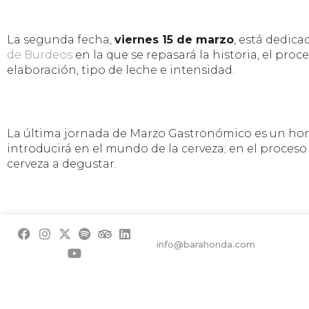
La segunda fecha,
viernes 15 de marzo
, está dedica
de Burdeos
en la que se repasará la historia, el proc
elaboración, tipo de leche e intensidad.
La última jornada de Marzo Gastronómico es un home
introducirá en el mundo de la cerveza; en el proceso 
cerveza a degustar.
Más información y reservas en el teléfono
968 753 6
comienzo a las 19:30h.
info@barahonda.com