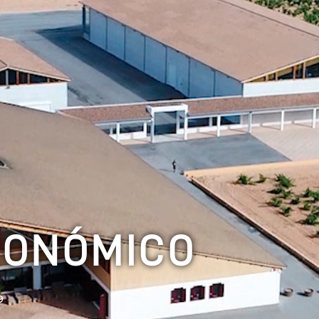
RONÓMICO
9