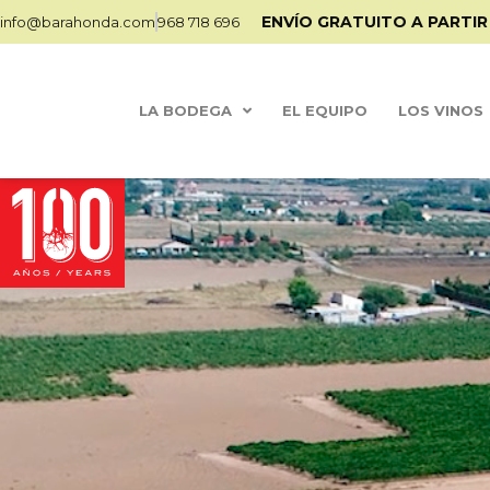
ENVÍO GRATUITO A PARTIR
info@barahonda.com
968 718 696
LA BODEGA
EL EQUIPO
LOS VINOS