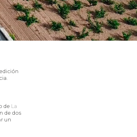
 edición
ia.
go de
La
ón de dos
ar un