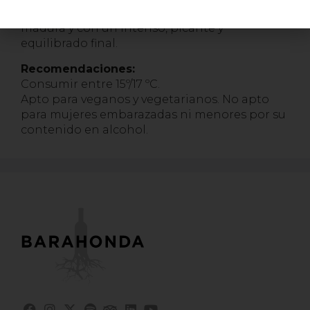
ahumados. En boca se aprecia fruta fresca,
madura y con un intenso, picante y
equilibrado final.
Recomendaciones:
Consumir entre 15º/17 ºC.
Apto para veganos y vegetarianos. No apto
para mujeres embarazadas ni menores por su
contenido en alcohol.