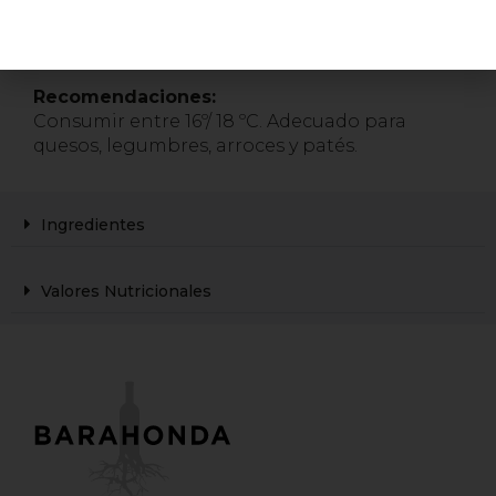
Aparece un marcado color picota, con aromas
a frutos rojos y un toque fresco, equilibrado en
boca, con buena estructura.
Recomendaciones:
Consumir entre 16º/ 18 ºC. Adecuado para
quesos, legumbres, arroces y patés.
Ingredientes
Valores Nutricionales