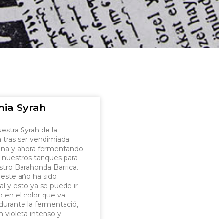
ia Syrah
uestra Syrah de la
 tras ser vendimiada
na y ahora fermentando
 nuestros tanques para
stro Barahonda Barrica.
 este año ha sido
l y esto ya se puede ir
 en el color que va
urante la fermentació,
n violeta intenso y