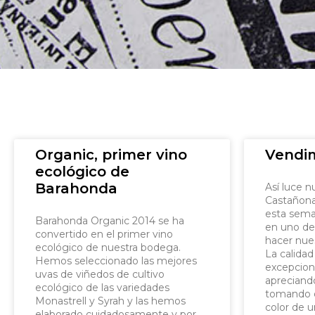
Organic, primer vino
Vendim
ecológico de
Barahonda
Así luce n
Castañona
esta sema
Barahonda Organic 2014 se ha
en uno de
convertido en el primer vino
hacer nue
ecológico de nuestra bodega.
La calidad
Hemos seleccionado las mejores
excepciona
uvas de viñedos de cultivo
apreciando
ecológico de las variedades
tomando d
Monastrell y Syrah y las hemos
color de u
elaborado cuidadosamente y por