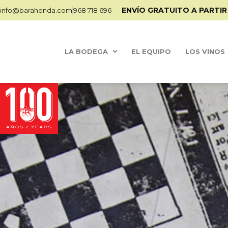
ENVÍO GRATUITO A PARTIR
info@barahonda.com
968 718 696
LA BODEGA
EL EQUIPO
LOS VINOS