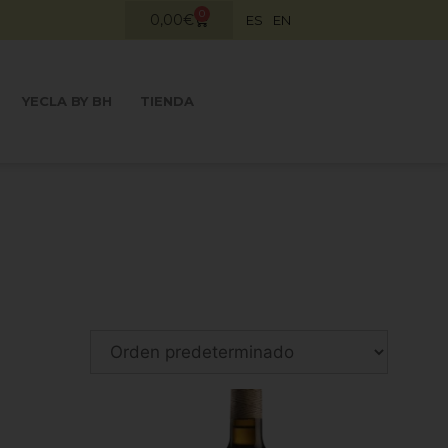
0
0,00
€
ES
EN
YECLA BY BH
TIENDA