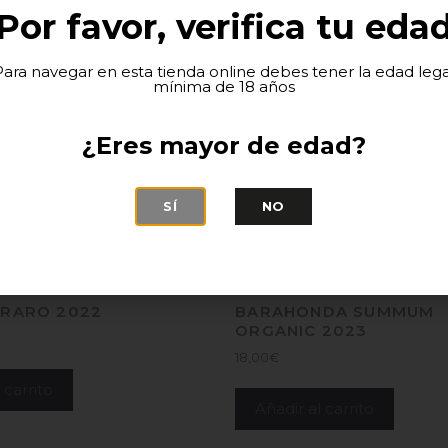
Por favor, verifica tu eda
Para navegar en esta tienda online debes tener la edad lega
mínima de 18 años
¿Eres mayor de edad?
SÍ
NO
 RARO 2022
BARAHONDA SUMMUM
ORGANIC 2023
18,00
€
 carrito
Añadir al carrito