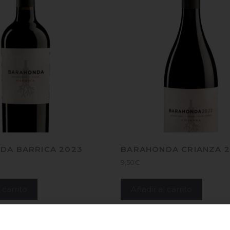
DA BARRICA 2023
BARAHONDA CRIANZA 
9,50
€
 carrito
Añadir al carrito