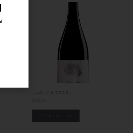
d
l
LUALMA 2022
23,00
€
Añadir al carrito