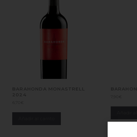
BARAHONDA MONASTRELL
BARAHON
2024
7,90
€
6,70
€
Añadir al
Añadir al carrito