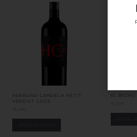
HEREDAD CANDELA PETIT
EL BICHO
VERDOT 2022
14,00
€
18,00
€
Añadir al
Añadir al carrito