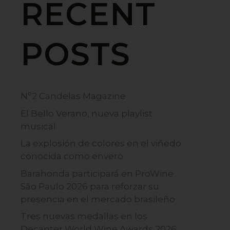
RECENT
POSTS
Nº2 Candelas Magazine
El Bello Verano, nueva playlist
musical
La explosión de colores en el viñedo
conocida como envero
Barahonda participará en ProWine
São Paulo 2026 para reforzar su
presencia en el mercado brasileño
Tres nuevas medallas en los
Decanter World Wine Awards 2026