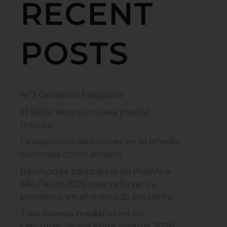
RECENT
POSTS
Nº2 Candelas Magazine
El Bello Verano, nueva playlist
musical
La explosión de colores en el viñedo
conocida como envero
Barahonda participará en ProWine
São Paulo 2026 para reforzar su
presencia en el mercado brasileño
Tres nuevas medallas en los
Decanter World Wine Awards 2026