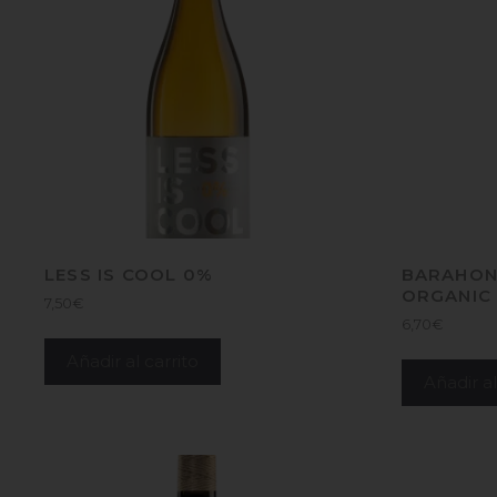
LESS IS COOL 0%
BARAHON
ORGANIC
7,50
€
6,70
€
Añadir al carrito
Añadir al