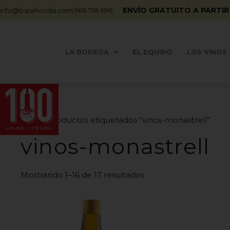
ENVÍO GRATUITO A PARTIR
info@barahonda.com
968 718 696
LA BODEGA
EL EQUIPO
LOS VINOS
Inicio
/ Productos etiquetados “vinos-monastrell”
vinos-monastrell
Mostrando 1–16 de 17 resultados