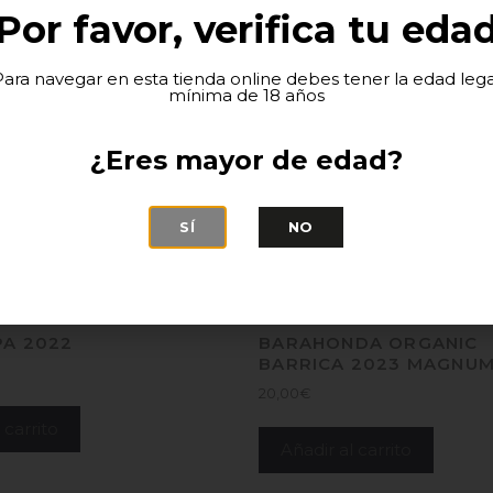
Por favor, verifica tu eda
Para navegar en esta tienda online debes tener la edad lega
mínima de 18 años
¿Eres mayor de edad?
SÍ
NO
PA 2022
BARAHONDA ORGANIC
BARRICA 2023 MAGNUM (
20,00
€
 carrito
Añadir al carrito