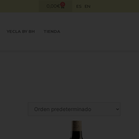
0
0,00
€
ES
EN
YECLA BY BH
TIENDA