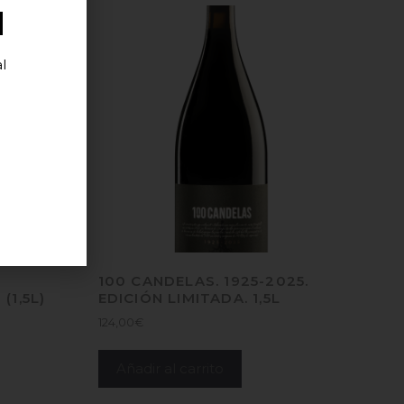
d
l
100 CANDELAS. 1925-2025.
1,5L)
EDICIÓN LIMITADA. 1,5L
124,00
€
Añadir al carrito