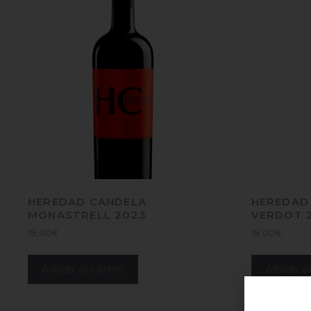
HEREDAD CANDELA
HEREDAD
MONASTRELL 2023
VERDOT 
18,00
€
18,00
€
Añadir al carrito
Añadir al