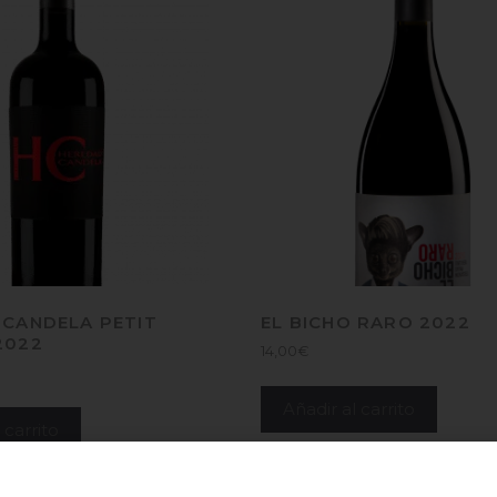
 CANDELA PETIT
EL BICHO RARO 2022
2022
14,00
€
Añadir al carrito
 carrito