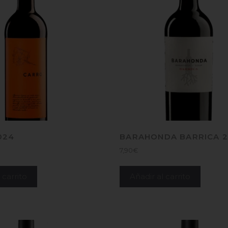
024
BARAHONDA BARRICA 
7,90
€
 carrito
Añadir al carrito