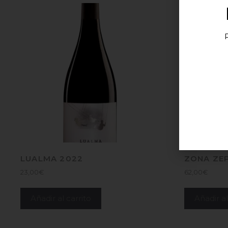
LUALMA 2022
ZONA ZE
23,00
€
62,00
€
Añadir al carrito
Añadir al